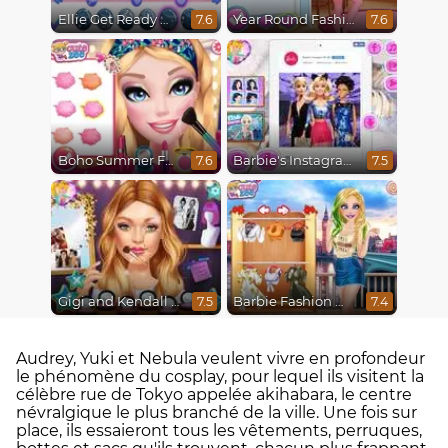
Ellie Get Ready With Me 2
Year Round Fashionista Belle
7.6
7.6
Boho Summer Festival Besties
Barbie's Instagram Life
7.6
7.5
Gigi and Kendall BFFS
Barbie Fashion Week Model
7.5
7.4
Audrey, Yuki et Nebula veulent vivre en profondeur
le phénomène du cosplay, pour lequel ils visitent la
célèbre rue de Tokyo appelée akihabara, le centre
névralgique le plus branché de la ville. Une fois sur
place, ils essaieront tous les vêtements, perruques,