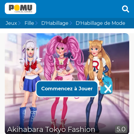
Jeux
Fille
D'Habillage
D'Habillage de Mode
Commencez à Jouer
Akihabara Tokyo Fashion
5.0