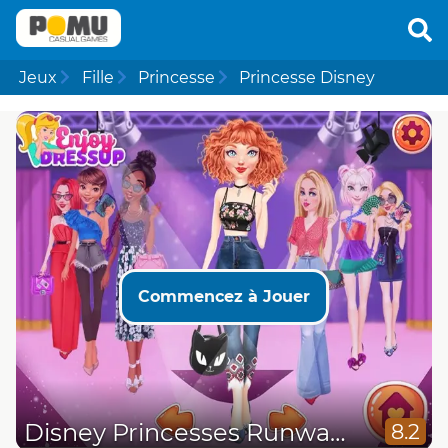
Jeux
Fille
Princesse
Princesse Disney
Commencez à Jouer
Disney Princesses Runway Show
8.2