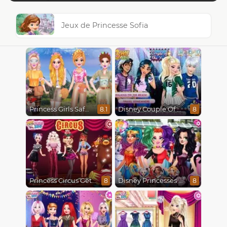
Jeux de Princesse Sofia
Princess Girls Safari Trip
Disney Couple Of The Year
8.1
8
Princess Circus Getaway
Disney Princesses Comicon Cosplay
8
8