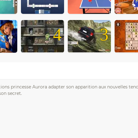
4
3
ions princesse Aurora adapter son apparition aux nouvelles ten
son secret.