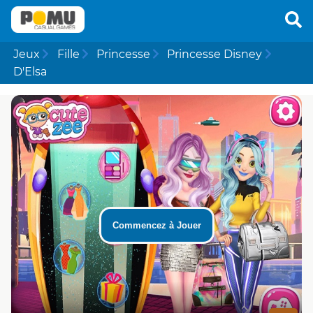
Jeux
Fille
Princesse
Princesse Disney
D'Elsa
Commencez à Jouer