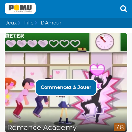
Jeux
Fille
D'Amour
Commencez à Jouer
Romance Academy
7.8