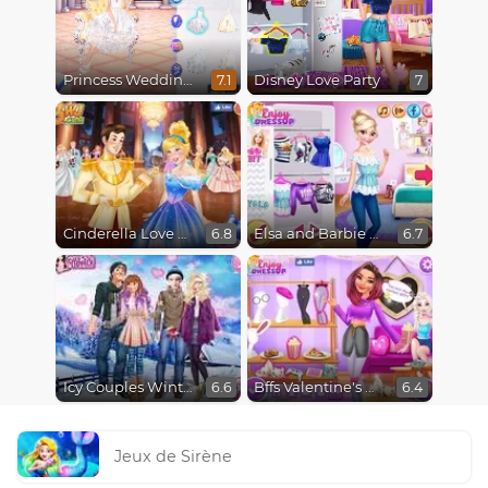
Princess Wedding Drama
Disney Love Party
7.1
7
Cinderella Love On The Run
Elsa and Barbie Blind Date
6.8
6.7
Icy Couples Winter Time
Bffs Valentine's Day Party
6.6
6.4
Jeux de Sirène