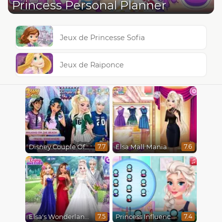
Princess Personal Planner
Jeux de Princesse Sofia
Jeux de Raiponce
Disney Couple Of The Year
Elsa Mall Mania
7.7
7.6
Elsa's Wonderland Wedding
Princess Influencer Winter Wonderland
7.5
7.4