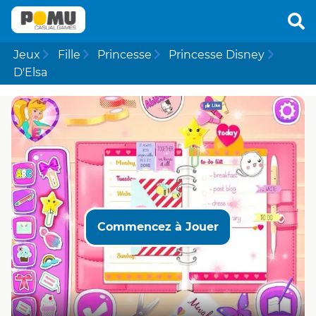
Jeux
Fille
Princesse
Princesse Disney
D'Elsa
Commencez à Jouer