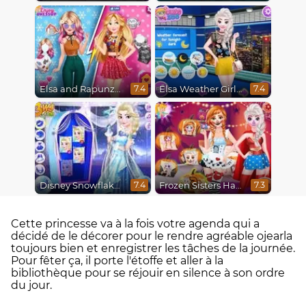
Elsa and Rapunzel Princess Rivalry
Elsa Weather Girl Fashion
7.4
7.4
Disney Snowflakes Winter Ball
Frozen Sisters Halloween Party
7.4
7.3
Cette princesse va à la fois votre agenda qui a
décidé de le décorer pour le rendre agréable ojearla
toujours bien et enregistrer les tâches de la journée.
Pour fêter ça, il porte l'étoffe et aller à la
bibliothèque pour se réjouir en silence à son ordre
du jour.