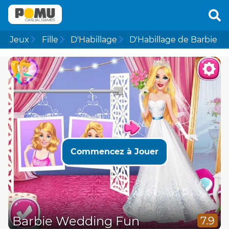
Jeux
Fille
D'Habillage
D'Habillage de Barbie
Commencez à Jouer
Barbie Wedding Fun
7.9