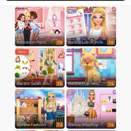
Besties in Paris
Barbie Life in Pink
7.8
7.6
Barbie Safari Adventure
Barbie Pup Rescue
7.6
7.4
Barbie Fashion Week Model
Barbie Roadtrip Adventure
7.4
7.4