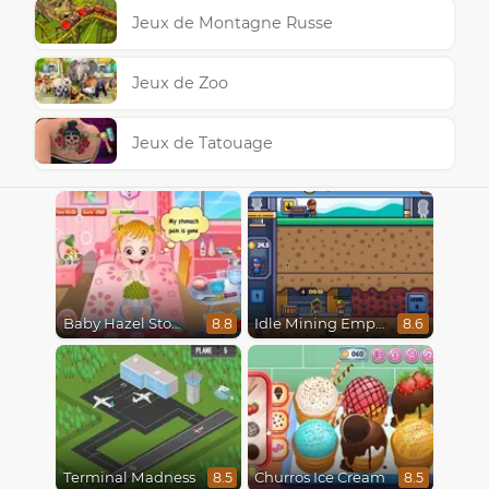
Jeux de Montagne Russe
Jeux de Zoo
Jeux de Tatouage
Baby Hazel Stomach Care
Idle Mining Empire
8.8
8.6
Terminal Madness
Churros Ice Cream
8.5
8.5