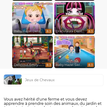
Baby Hazel Dental Care
Draculaura Dentist
8.3
8.3
Delicious Emily New Beginning
Baby Hazel Swimming
8.3
8.3
Jeux de Chevaux
Vous avez hérité d'une ferme et vous devez
apprendre à prendre soin des animaux, du jardin et