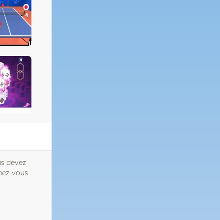
us devez
pez-vous