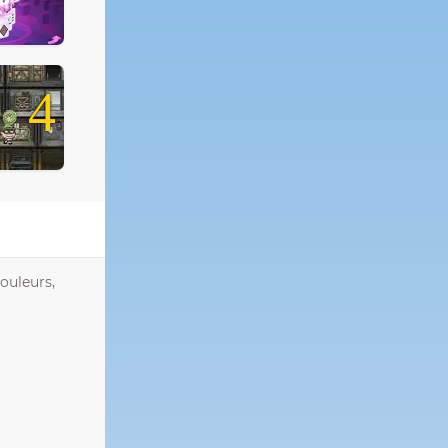
4
ouleurs,