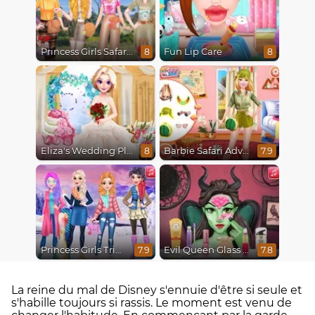
Princess Girls Safari Trip
Fun Lip Care
8
8
Eliza's Wedding Planner
Barbie Safari Adventure
8
7.9
Princess Girls Trip To Aspen
Evil Queen Glass Skin Routine #Influencer
7.9
7.8
La reine du mal de Disney s'ennuie d'être si seule et
s'habille toujours si rassis. Le moment est venu de