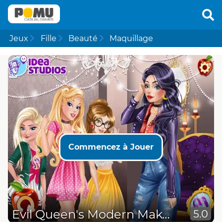
Jeux
Fille
Beauté
Maquillage
Commencez à Jouer
Evil Queen's Modern Makeover
5.0