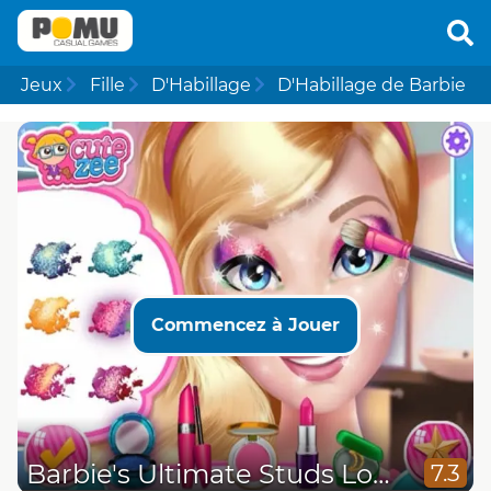
Jeux
Fille
D'Habillage
D'Habillage de Barbie
Commencez à Jouer
Barbie's Ultimate Studs Look
7.3