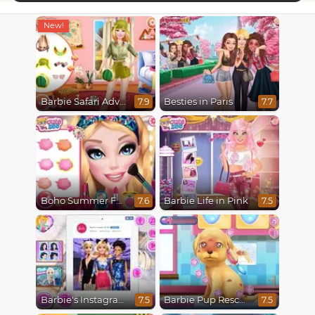
Barbie Safari Adventure
Besties in Paris
7.9
7.7
Boho Summer Festival Besties
Barbie Life in Pink
7.6
7.5
Barbie's Instagram Life
Barbie Pup Rescue
7.5
7.5