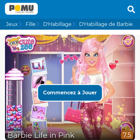
Jeux
Fille
D'Habillage
D'Habillage de Barbie
Commencez à Jouer
Barbie Life in Pink
7.5