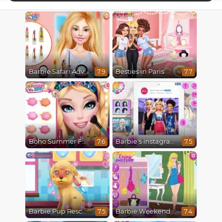
Barbie Safari Adventure
Besties in Paris
7.9
7.7
Boho Summer Festival Besties
Barbie's Instagram Life
7.6
7.5
Barbie Pup Rescue
Barbie Weekend Outfit
7.5
7.4