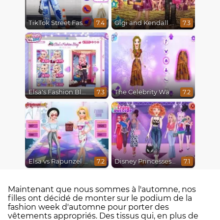
TikTok Street Fashion
Gigi and Kendall Fashionistas
7.4
7.3
Elsa's Fashion Blog
The Celebrity Way Of Life
7.3
7.2
Elsa vs Rapunzel Fashion Game
Disney Princesses Runway Show
7.2
7.1
Maintenant que nous sommes à l'automne, nos
filles ont décidé de monter sur le podium de la
fashion week d'automne pour porter des
vêtements appropriés. Des tissus qui, en plus de