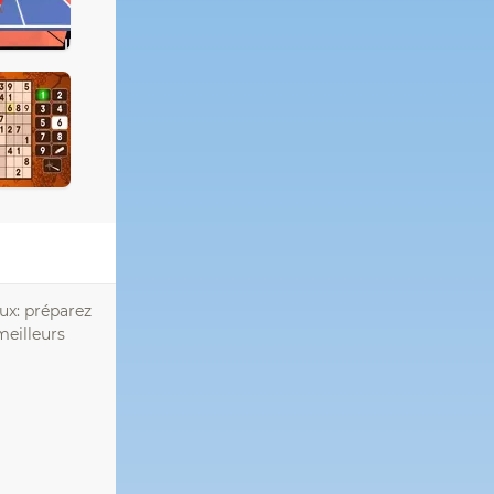
eux: préparez
meilleurs