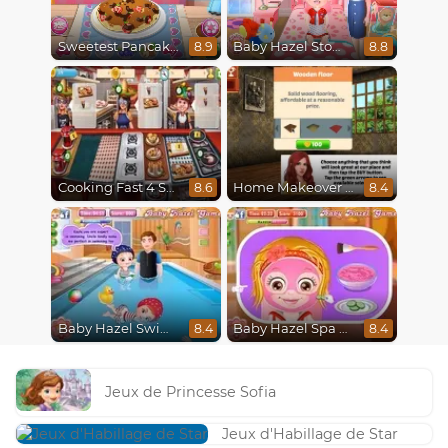
Sweetest Pancake Challenge
Baby Hazel Stomach Care
8.9
8.8
Cooking Fast 4 Steak
Home Makeover Hidden Object
8.6
8.4
Baby Hazel Swimming
Baby Hazel Spa Makeover
8.4
8.4
Jeux de Princesse Sofia
Jeux d'Habillage de Star