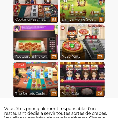
Cooking Fast 4 Steak
Emily's Home Sweet Home
8.1
8
Restaurant Makeover
Pizza Party
7.7
7.7
The Smurfs Cooking
Pizza Cafe
7.7
7.6
Vous êtes principalement responsable d'un
restaurant dédié à servir toutes sortes de crêpes.