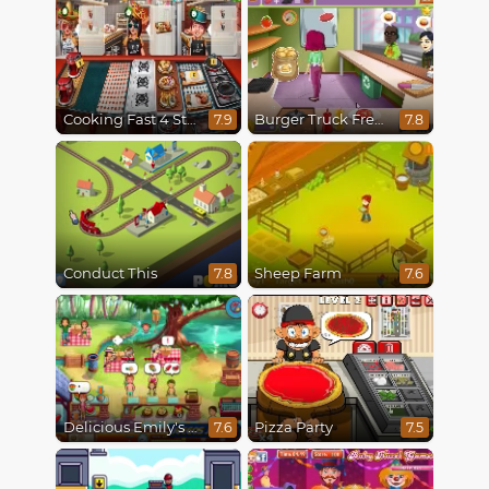
Cooking Fast 4 Steak
Burger Truck Frenzy
7.9
7.8
Conduct This
Sheep Farm
7.8
7.6
Delicious Emily's Hopes And Fears
Pizza Party
7.6
7.5