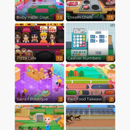
Baby Hazel Daycare
Dream Chefs
7.3
7.3
Pizza Cafe
Cashier Numbers
7.2
7.2
Saira's Boutique
Fast Food Takeaway
7
7