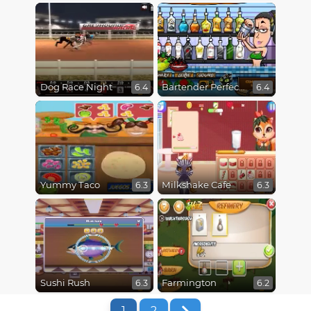
Dog Race Night
Bartender Perfect Mix
6.4
6.4
Yummy Taco
Milkshake Cafe
6.3
6.3
Sushi Rush
Farmington
6.3
6.2
1
2