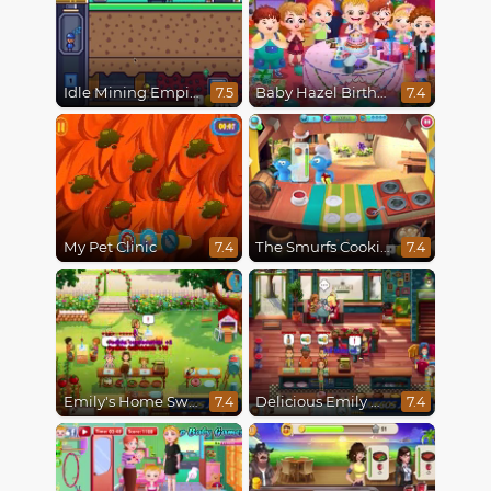
Idle Mining Empire
Baby Hazel Birthday Party
7.5
7.4
My Pet Clinic
The Smurfs Cooking
7.4
7.4
Emily's Home Sweet Home
Delicious Emily New Beginning
7.4
7.4