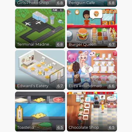
Girls Photo Shopping Dress-Up
Penguin Cafe
6.8
6.8
Terminal Madness
Burger Queen
6.8
6.7
Edward's Eatery
Eliza #Handmade Kawaii Shop
6.7
6.6
Toastelia
Chocolate Shop
6.5
6.5