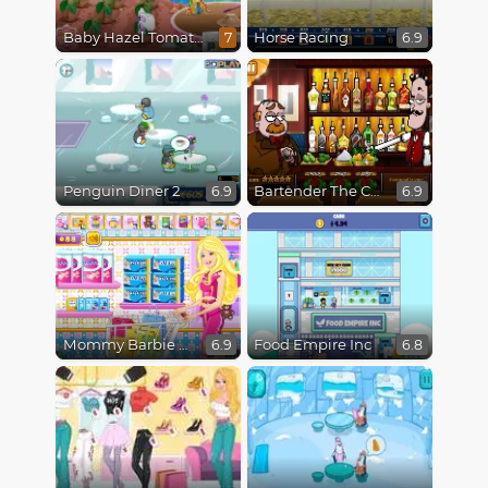
Baby Hazel Tomato Farming
Horse Racing
7
6.9
Penguin Diner 2
Bartender The Celebs Mix
6.9
6.9
Mommy Barbie Go Shopping
Food Empire Inc
6.9
6.8