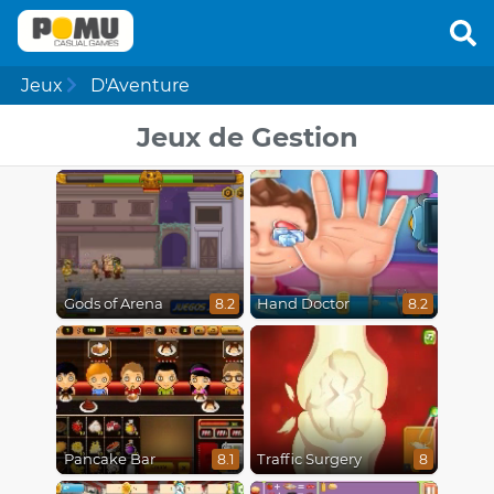
Jeux
D'Aventure
Jeux de Gestion
Gods of Arena
Hand Doctor
8.2
8.2
Pancake Bar
Traffic Surgery
8.1
8