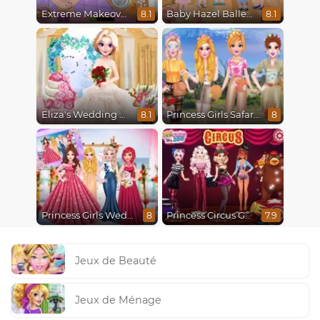
Extreme Makeover
Baby Hazel Ballerina Dance
8.1
8.1
Eliza's Wedding Planner
Princess Girls Safari Trip
8.1
8
Princess Girls Wedding Trip
Princess Circus Getaway
8
7.9
Jeux de Beauté
Jeux de Ménage