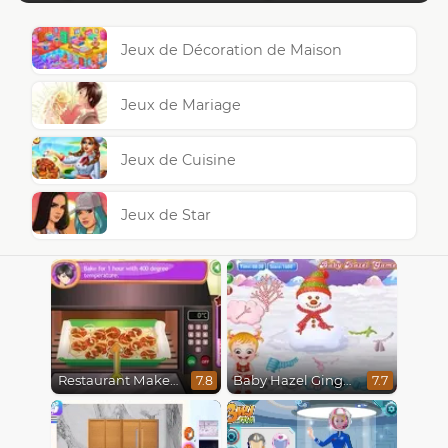
Jeux de Décoration de Maison
Jeux de Mariage
Jeux de Cuisine
Jeux de Star
Restaurant Makeover
Baby Hazel Gingerbread House
7.8
7.7