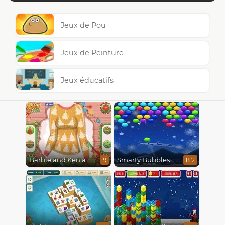
Jeux de Pou
Jeux de Peinture
Jeux éducatifs
Barbie and Ken a Perfect Christmas
Smarty Bubbles X-Mas Edition
9
8.2