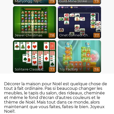
Mahjongg Toy Chest
Gold Mine Strike Christmas
7.9
7.9
Jewel Christmas
Onet Connect Christmas
7.8
7.7
Solitaire Classic Christmas
Toy Factory
7.7
7.6
Décorer la maison pour Noël est quelque chose de
tout à fait ordinaire. Pas si beaucoup changer les
meubles, le tapis du salon, des rideaux, cheminée
et même le fond d'écran d'autres couleurs et le
thème de Noël. Mais tout dans ce monde, alors
maintenant que vous faites, faites-le bien. Joyeux
Noël!.