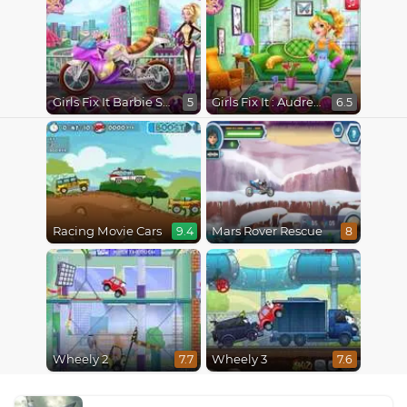
Girls Fix It Barbie Spy Motorcycle
Girls Fix It : Audrey Spring Cleaning
5
6.5
Racing Movie Cars
Mars Rover Rescue
9.4
8
Wheely 2
Wheely 3
7.7
7.6