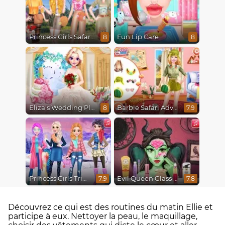
Princess Girls Safari Trip
Fun Lip Care
8
8
Eliza's Wedding Planner
Barbie Safari Adventure
8
7.9
Princess Girls Trip To Aspen
Evil Queen Glass Skin Routine #Influencer
7.9
7.8
Découvrez ce qui est des routines du matin Ellie et
participe à eux. Nettoyer la peau, le maquillage,