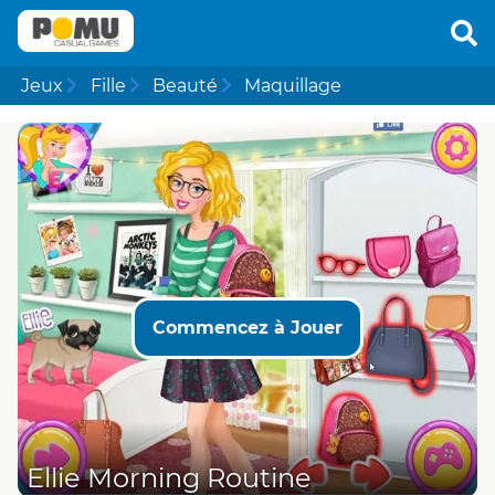
Jeux
Fille
Beauté
Maquillage
Commencez à Jouer
Ellie Morning Routine