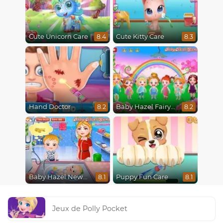
Cute Unicorn Care
Cute Kitty Care
8.4
8.3
Hand Doctor
Baby Hazel Fairyland Ballet
8.2
8.2
Baby Hazel Newborn Vaccination
Puppy Fun Care
8.1
8.1
Jeux de Polly Pocket