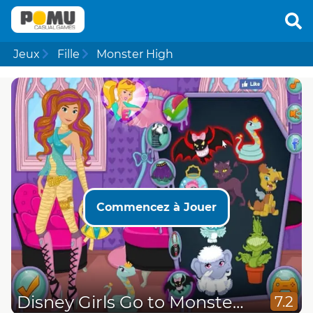
Jeux
Fille
Monster High
Commencez à Jouer
Disney Girls Go to Monster High 2
7.2