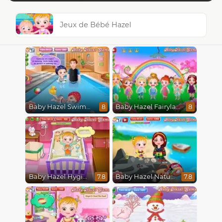
Jeux de Bébé Hazel
Baby Hazel Swimming
Baby Hazel Fairyland Ballet
8
8
Baby Hazel Hygiene
Baby Hazel Nature Explorer
7.8
7.8