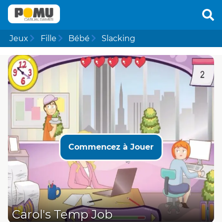
Jeux
Fille
Bébé
Slacking
Commencez à Jouer
Carol's Temp Job