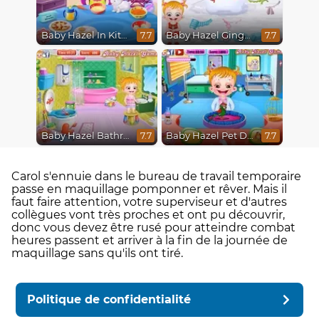
Baby Hazel In Kitchen
Baby Hazel Gingerbread House
7.7
7.7
Baby Hazel Bathroom Hygiene
Baby Hazel Pet Doctor
7.7
7.7
Carol s'ennuie dans le bureau de travail temporaire
passe en maquillage pomponner et rêver. Mais il
faut faire attention, votre superviseur et d'autres
collègues vont très proches et ont pu découvrir,
donc vous devez être rusé pour atteindre combat
heures passent et arriver à la fin de la journée de
maquillage sans qu'ils ont tiré.
Politique de confidentialité