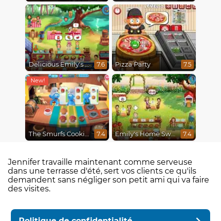
Delicious Emily's Hopes And Fears
Pizza Party
7.6
7.5
The Smurfs Cooking
Emily's Home Sweet Home
7.4
7.4
Jennifer travaille maintenant comme serveuse
dans une terrasse d'été, sert vos clients ce qu'ils
demandent sans négliger son petit ami qui va faire
des visites.
Politique de confidentialité