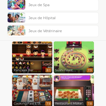
Jeux de Spa
Jeux de Hôpital
Jeux de Vétérinaire
Pancake Bar
Sushi Feast
8.1
7.9
Cooking Fast 4 Steak
Restaurant Makeover
7.9
7.8