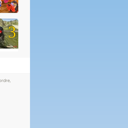
3
ordre,