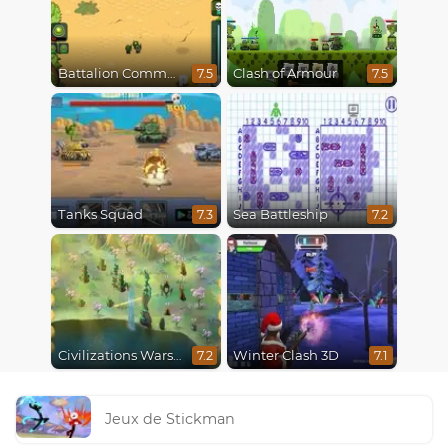
Battalion Commander
Clash of Armour
7.5
7.5
Tanks Squad
Sea Battleship
7.3
7.2
Civilizations Wars Master Edition
Winter Clash 3D
7.2
7.1
Jeux de Stickman