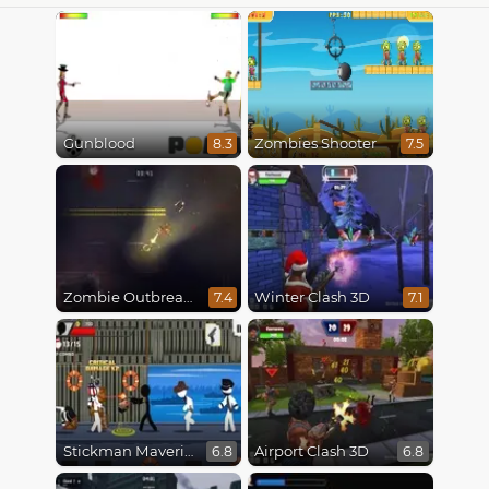
Gunblood
Zombies Shooter
8.3
7.5
Zombie Outbreak Arena
Winter Clash 3D
7.4
7.1
Stickman Maverick: Bad Boys Killer
Airport Clash 3D
6.8
6.8