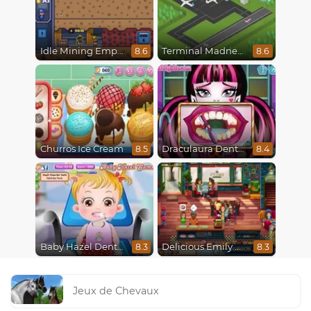
Idle Mining Empire
Terminal Madness
8.6
8.6
Churros Ice Cream
Draculaura Dentist
8.5
8.4
Baby Hazel Dental Care
Delicious Emily New Beginning
8.3
8.3
Jeux de Chevaux