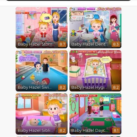
Baby Hazel Stomach Care
Baby Hazel Dental Care
8.7
8.3
Baby Hazel Swimming
Baby Hazel Hygiene
8.2
8.2
Baby Hazel Siblings Day
Baby Hazel Daycare
8.2
8.1