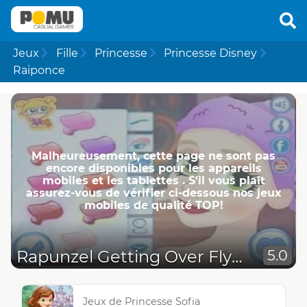
Jeux
Fille
Princesse
Princesse Disney
Raiponce
Malheureusement, cette page ne ​​sont pas
encore disponibles pour les appareils
mobiles et les tablettes . S'il vous plaît
assurez-vous de vérifier ci-dessous nos jeux
mobiles de qualité TOP!
Rapunzel Getting Over Flynn
5.0
Jeux de Princesse Sofia