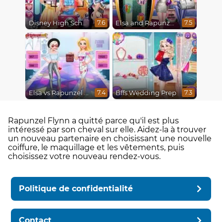
Disney High School Love
Elsa and Rapunzel Future Fashion
7.6
7.5
Elsa vs Rapunzel Fashion Game
Bffs Wedding Prep
7.4
7.3
Rapunzel Flynn a quitté parce qu'il est plus
intéressé par son cheval sur elle. Aidez-la à trouver
un nouveau partenaire en choisissant une nouvelle
coiffure, le maquillage et les vêtements, puis
choisissez votre nouveau rendez-vous.
Politique de confidentialité
Contact