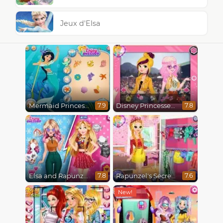
Jeux d'Elsa
Mermaid Princesses
Disney Princesses : Boho vs Edgy
7.9
7.8
Elsa and Rapunzel Princess Rivalry
Rapunzel's Secret Garden
7.8
7.6