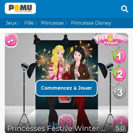
Jeux
Fille
Princesse
Princesse Disney
Commencez à Jouer
Princesses Festive Winter Looks
5.0