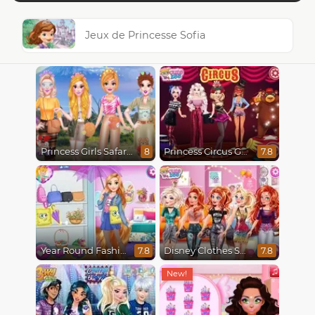
Jeux de Princesse Sofia
Princess Girls Safari Trip
Princess Circus Getaway
8
7.8
Year Round Fashionista Rapunzel
Disney Clothes Swap
7.8
7.8