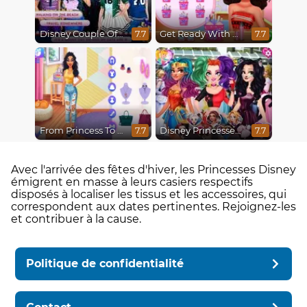
Disney Couple Of The Year
Get Ready With Me Fairy Fashion Fantasy
7.7
7.7
From Princess To Influencer
Disney Princesses Comicon Cosplay
7.7
7.7
Avec l'arrivée des fêtes d'hiver, les Princesses Disney
émigrent en masse à leurs casiers respectifs
disposés à localiser les tissus et les accessoires, qui
correspondent aux dates pertinentes. Rejoignez-les
et contribuer à la cause.
Politique de confidentialité