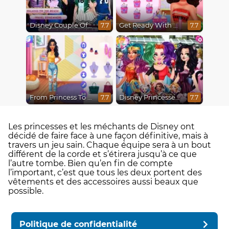
Disney Couple Of The Year
Get Ready With Me Fairy Fashion Fantasy
7.7
7.7
From Princess To Influencer
Disney Princesses Comicon Cosplay
7.7
7.7
Les princesses et les méchants de Disney ont
décidé de faire face à une façon définitive, mais à
travers un jeu sain. Chaque équipe sera à un bout
différent de la corde et s’étirera jusqu’à ce que
l’autre tombe. Bien qu’en fin de compte
l’important, c’est que tous les deux portent des
vêtements et des accessoires aussi beaux que
possible.
Politique de confidentialité