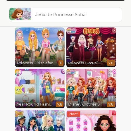
Jeux de Princesse Sofia
Princess Girls Safari Trip
Princess Circus Getaway
8
7.8
Year Round Fashionista Rapunzel
Disney Clothes Swap
7.8
7.8