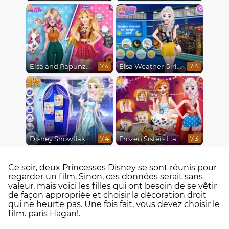
Elsa and Rapunzel Princess Rivalry
Elsa Weather Girl Fashion
7.4
7.4
Disney Snowflakes Winter Ball
Frozen Sisters Halloween Party
7.4
7.3
Ce soir, deux Princesses Disney se sont réunis pour
regarder un film. Sinon, ces données serait sans
valeur, mais voici les filles qui ont besoin de se vêtir
de façon appropriée et choisir la décoration droit
qui ne heurte pas. Une fois fait, vous devez choisir le
film. paris Hagan!.