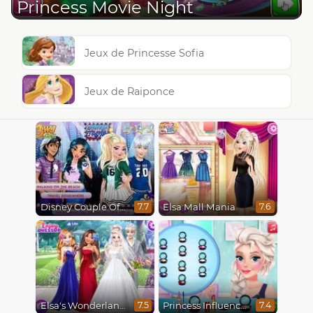
Princess Movie Night
Jeux de Princesse Sofia
Jeux de Raiponce
Disney Couple Of The Year
Elsa Mall Mania
7.7
7.6
Elsa's Wonderland Wedding
Princess Influencer Winter Wonderland
7.5
7.4