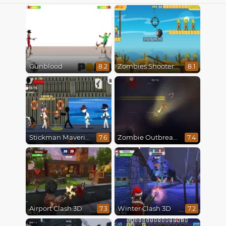
Gunblood
Zombies Shooter
8.2
8.1
Stickman Maverick: Bad Boys Killer
Zombie Outbreak Arena
7.6
7.4
Airport Clash 3D
Winter Clash 3D
7.3
7.2