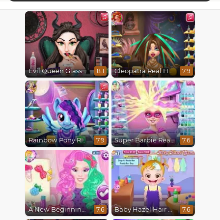
Evil Queen Glass Skin Routine #Influencer
Cleopatra Real Haircuts
8.1
7.9
Rainbow Pony Real Haircuts
Super Barbie Real Haircuts
7.9
7.6
A New Beginning, From Sad to Fab
Baby Hazel Hair Care
7.6
7.6