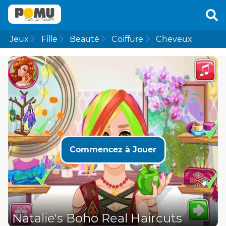
Jeux
Fille
Beauté
Coiffure
Cheveux
Commencez à Jouer
Natalie's Boho Real Haircuts