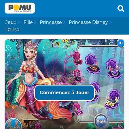
Jeux
Fille
Princesse
Princesse Disney
D'Elsa
Commencez à Jouer