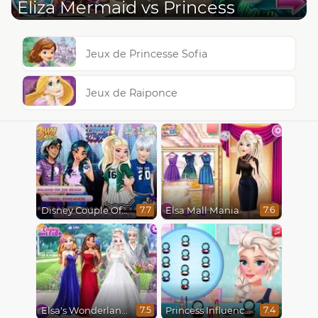
Eliza Mermaid vs Princess
Jeux de Princesse Sofia
Jeux de Raiponce
Disney Couple Of The Year
Elsa Mall Mania
7.7
7.6
Elsa's Wonderland Wedding
Princess Influencer Winter Wonderland
7.5
7.4