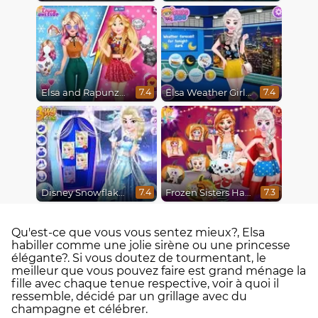
Elsa and Rapunzel Princess Rivalry
Elsa Weather Girl Fashion
7.4
7.4
Disney Snowflakes Winter Ball
Frozen Sisters Halloween Party
7.4
7.3
Qu'est-ce que vous vous sentez mieux?, Elsa
habiller comme une jolie sirène ou une princesse
élégante?. Si vous doutez de tourmentant, le
meilleur que vous pouvez faire est grand ménage la
fille avec chaque tenue respective, voir à quoi il
ressemble, décidé par un grillage avec du
champagne et célébrer.