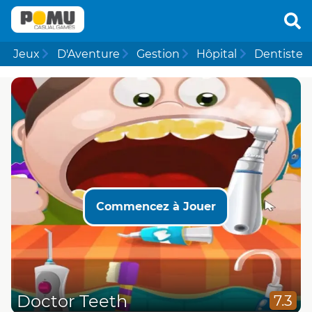
Jeux
D'Aventure
Gestion
Hôpital
Dentiste
Commencez à Jouer
Doctor Teeth
7.3