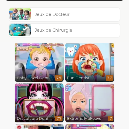
Jeux de Docteur
Jeux de Chirurgie
Baby Hazel Dental Care
Fun Dentist
7.9
7.7
Draculaura Dentist
Extreme Makeover
7.7
7