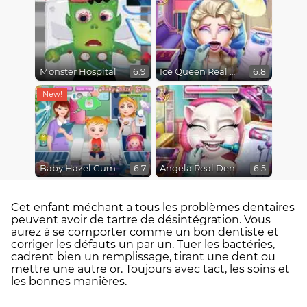
Monster Hospital
Ice Queen Real Dentist
6.9
6.8
Baby Hazel Gums Treatment
Angela Real Dentist
6.7
6.5
Cet enfant méchant a tous les problèmes dentaires
peuvent avoir de tartre de désintégration. Vous
aurez à se comporter comme un bon dentiste et
corriger les défauts un par un. Tuer les bactéries,
cadrent bien un remplissage, tirant une dent ou
mettre une autre or. Toujours avec tact, les soins et
les bonnes manières.