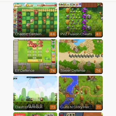
Chaotic Garden
PVZ Fusion Cheats
8.6
8.1
Elf Defence
Tower Defense
7.6
7.6
Clash of Armour
Guns N Glory Heroes
7.5
7.1