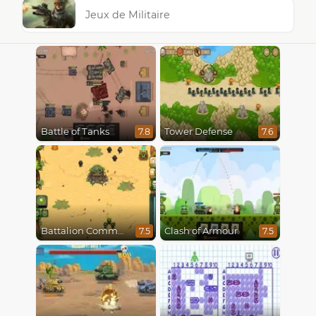
Jeux de Militaire
Battle of Tanks
Tower Defense
7.8
7.6
Battalion Commander
Clash of Armour
7.5
7.5