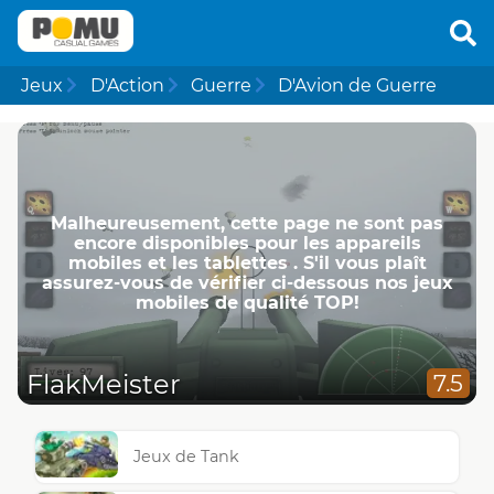
Jeux
D'Action
Guerre
D'Avion de Guerre
Malheureusement, cette page ne ​​sont pas
encore disponibles pour les appareils
mobiles et les tablettes . S'il vous plaît
assurez-vous de vérifier ci-dessous nos jeux
mobiles de qualité TOP!
FlakMeister
7.5
Jeux de Tank