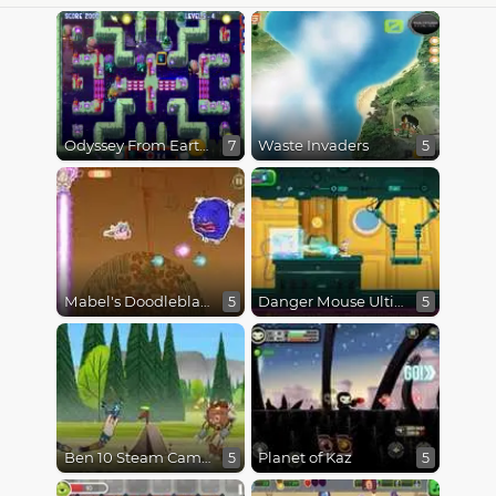
Odyssey From Earth To Space
Waste Invaders
7
5
Mabel's Doodleblaster
Danger Mouse Ultimate
5
5
Ben 10 Steam Camp
Planet of Kaz
5
5