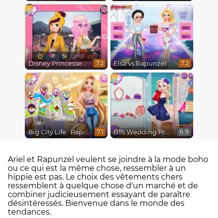
Disney Princesses : Boho vs Edgy
Elsa vs Rapunzel Fashion Game
7.2
7.2
Big City Life : Rapunzel
Bffs Wedding Prep
7.1
6.9
Ariel et Rapunzel veulent se joindre à la mode boho
ou ce qui est la même chose, ressembler à un
hippie est pas. Le choix des vêtements chers
ressemblent à quelque chose d'un marché et de
combiner judicieusement essayant de paraître
désintéressés. Bienvenue dans le monde des
tendances.