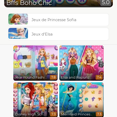
Bffs Boho Chic
5.0
Jeux de Princesse Sofia
Jeux d'Elsa
Year Round Fashionista Rapunzel
Elsa and Rapunzel Princess Rivalry
7.8
7.4
Disney High School Love
Mermaid Princesses
7.3
7.3