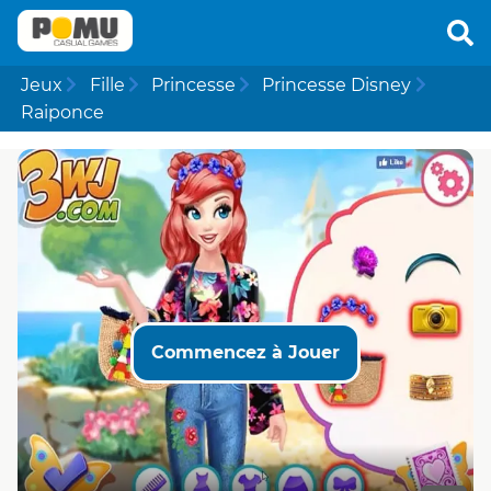
Jeux
Fille
Princesse
Princesse Disney
Raiponce
Commencez à Jouer