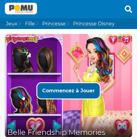
Jeux
Fille
Princesse
Princesse Disney
Commencez à Jouer
Belle Friendship Memories