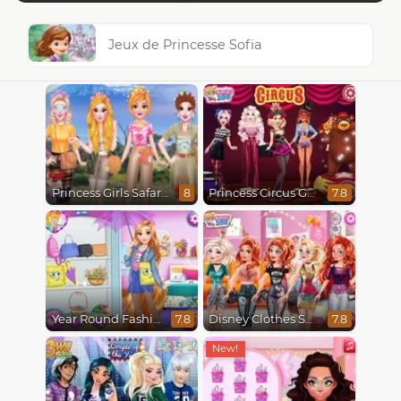
Jeux de Princesse Sofia
Princess Girls Safari Trip
Princess Circus Getaway
8
7.8
Year Round Fashionista Rapunzel
Disney Clothes Swap
7.8
7.8