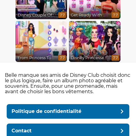
Disney Couple Of The Year
Get Ready With Me Fairy Fashion Fantasy
7.7
7.7
From Princess To Influencer
Disney Princesses Comicon Cosplay
7.7
7.7
Belle manque ses amis de Disney Club choisit donc
le plus logique, faire un album photo agréable et
souvenirs. Ensuite, pour une promenade, mais
avant de choisir les bons vêtements.
Politique de confidentialité
Contact