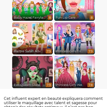
Baby Hazel Fairyland Ballet
Fun Lip Care
8
8
Barbie Safari Adventure
Princess Girls Trip To Aspen
7.9
7.9
Evil Queen Glass Skin Routine #Influencer
Princess Girls Wedding Trip
7.9
7.8
Cet influent expert en beauté expliquera comment
utiliser le maquillage avec talent et sagesse pour