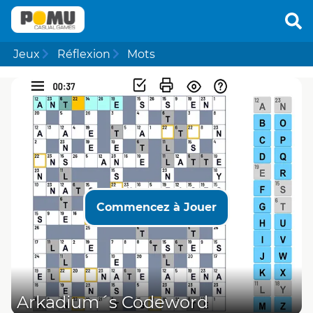
Jeux
Réflexion
Mots
Commencez à Jouer
Arkadium´s Codeword