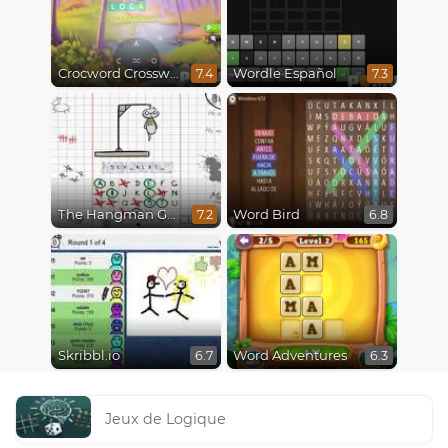
Crocword Crossword
Wordle Español
7.4
7.3
The Hangman Game Scrawl
Word Bird
7.2
6.8
Skribbl.io
Word Adventures
6.7
6.3
Jeux de Logique