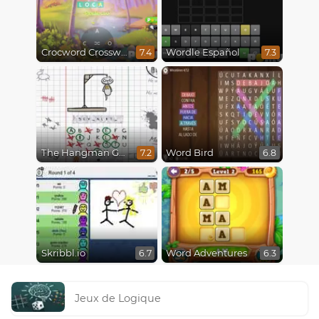
Crocword Crossword
Wordle Español
7.4
7.3
The Hangman Game Scrawl
Word Bird
7.2
6.8
Skribbl.io
Word Adventures
6.7
6.3
Jeux de Logique