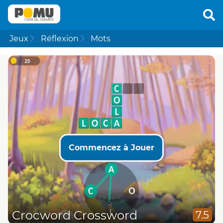
Jeux
Réflexion
Mots
Commencez à Jouer
Crocword Crossword
7.5