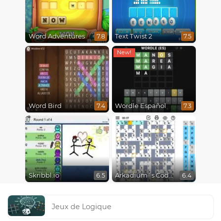
Word Adventures
Text Twist 2
7.8
7.5
Word Bird
Wordle Español
7.4
7.3
Skribbl.io
Arkadium´s Codeword
6.5
6.4
Jeux de Logique