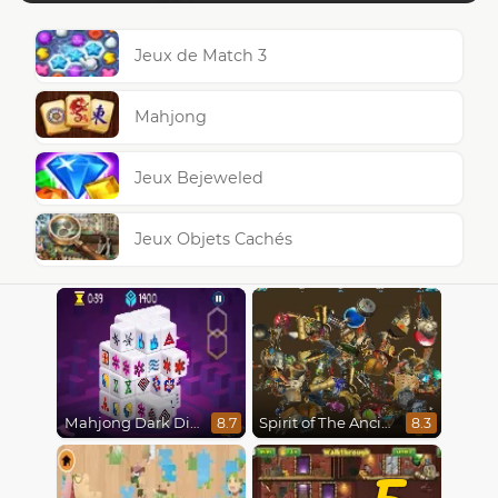
Jeux de Match 3
Mahjong
Jeux Bejeweled
Jeux Objets Cachés
Mahjong Dark Dimensions
Spirit of The Ancient Forest
8.7
8.3
5