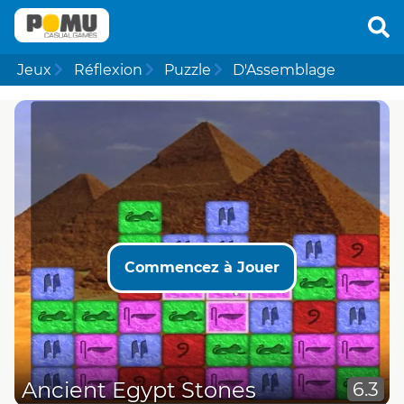
Jeux
Réflexion
Puzzle
D'Assemblage
Commencez à Jouer
Ancient Egypt Stones
6.3