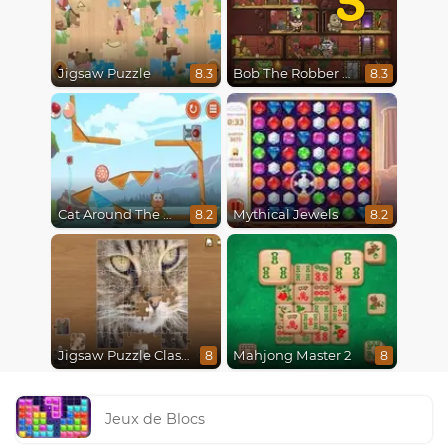
Jigsaw Puzzle
Bob The Robber 5 The Temple Adventure
8.3
8.3
Cat Around The World
Mythical Jewels
8.2
8.2
Jigsaw Puzzle Classic
Mahjong Master 2
8
8
Jeux de Blocs