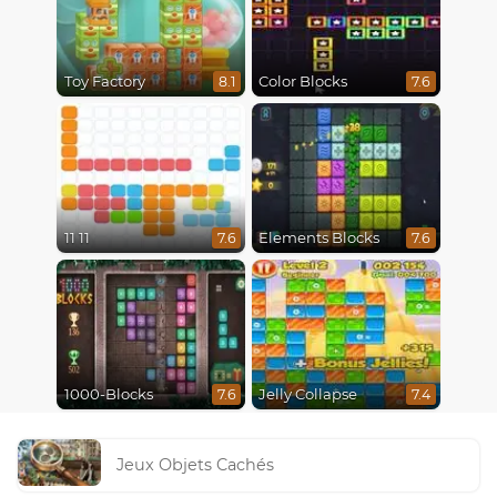
Toy Factory
Color Blocks
8.1
7.6
11 11
Elements Blocks
7.6
7.6
1000-Blocks
Jelly Collapse
7.6
7.4
Jeux Objets Cachés